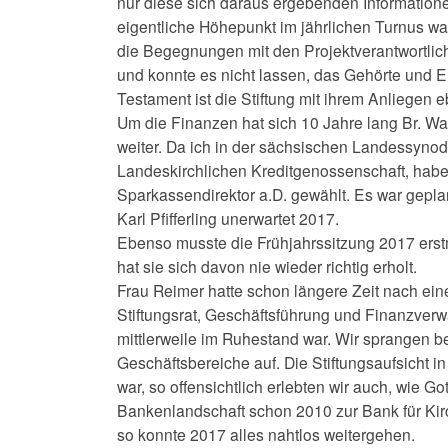
nur diese sich daraus ergebenden Informatione
eigentliche Höhepunkt im jährlichen Turnus wa
die Begegnungen mit den Projektverantwortlich
und konnte es nicht lassen, das Gehörte und Er
Testament ist die Stiftung mit ihrem Anliegen e
Um die Finanzen hat sich 10 Jahre lang Br. W
weiter. Da ich in der sächsischen Landessyno
Landeskirchlichen Kreditgenossenschaft, haben
Sparkassendirektor a.D. gewählt. Es war gepla
Karl Pfifferling unerwartet 2017.
Ebenso musste die Frühjahrssitzung 2017 erstm
hat sie sich davon nie wieder richtig erholt.
Frau Reimer hatte schon längere Zeit nach ein
Stiftungsrat, Geschäftsführung und Finanzverw
mittlerweile im Ruhestand war. Wir sprangen bei
Geschäftsbereiche auf. Die Stiftungsaufsicht i
war, so offensichtlich erlebten wir auch, wie G
Bankenlandschaft schon 2010 zur Bank für Ki
so konnte 2017 alles nahtlos weitergehen.