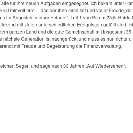
n alle für ihre neuen Aufgaben eingesegnet. Ich bekam unter 
kest mir voll ein“ – das berührte mich tief und voller Freude,
isch im Angesicht meiner Feinde.“, Teil 1 von Psalm 23,5. Beide
lickend mit vielen unterschiedlichen Ereignissen gefüllt sind. I
em ganzen Land und die gute Gemeinschaft mit insgesamt 35 S
, die nächste Generation ist nachgerückt und muss es nun richte
endt mit Freude und Begeisterung die Finanzverwaltung.
reichen Segen und sage nach 33 Jahren „Auf Wiedersehen“.