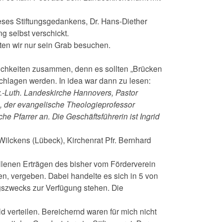
ieses Stiftungsgedankens, Dr. Hans-Diether
g selbst verschickt.
ten wir nur sein Grab besuchen.
lichkeiten zusammen, denn es sollten „Brücken
lagen werden. In idea war dann zu lesen:
v.-Luth. Landeskirche Hannovers, Pastor
, der evangelische Theologieprofessor
e Pfarrer an. Die Geschäftsführerin ist Ingrid
Wilckens (Lübeck), Kirchenrat Pfr. Bernhard
allenen Erträgen des bisher vom Förderverein
n, vergeben. Dabei handelte es sich in 5 von
ngszwecks zur Verfügung stehen. Die
d verteilen. Bereichernd waren für mich nicht