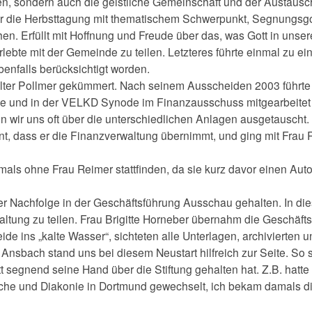
n, sondern auch die geistliche Gemeinschaft und der Austausch
r die Herbsttagung mit thematischem Schwerpunkt, Segnungsgott
en. Erfüllt mit Hoffnung und Freude über das, was Gott in unser
lebte mit der Gemeinde zu teilen. Letzteres führte einmal zu ei
benfalls berücksichtigt worden.
alter Pollmer gekümmert. Nach seinem Ausscheiden 2003 führte 
de und in der VELKD Synode im Finanzausschuss mitgearbeitet 
 wir uns oft über die unterschiedlichen Anlagen ausgetauscht. I
nt, dass er die Finanzverwaltung übernimmt, und ging mit Frau R
als ohne Frau Reimer stattfinden, da sie kurz davor einen Auto
er Nachfolge in der Geschäftsführung Ausschau gehalten. In die
altung zu teilen. Frau Brigitte Horneber übernahm die Geschäfts
de ins „kalte Wasser“, sichteten alle Unterlagen, archivierten un
n Ansbach stand uns bei diesem Neustart hilfreich zur Seite. So
ott segnend seine Hand über die Stiftung gehalten hat. Z.B. hatt
rche und Diakonie in Dortmund gewechselt, ich bekam damals d