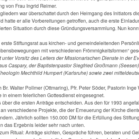
ung von Frau Ingrid Reimer.
tgliedern war überschattet durch den Heimgang des Initiators d
 hatte er alle Vorbereitungen getroffen, auch die erste Einladun
änderten Situation durch diese Gründungsversammlung. Nun konn
erste Stiftungsrat aus kirchen- und gemeindeleitenden Persön
ubensbewegungen mit verschiedenen Frömmigkeitsformen“ gesch
unter Vorsitz des Leiters der Missionarischen Dienste in der E
aus Caspary, der Baptistenpastor Siegfried Großmann (Seesen)
heologin Mechthild Humpert (Karlsruhe) sowie zwei mitteldeutsch
r. Walter Pollmer (Ottmaring), Pfr. Peter Söder, Pastorin Inge 
e in einem feierlichen Gottesdienst eingesegnet.
its über die ersten Anträge entscheiden. Aus den für 1993 angef
an verschiedene Projekte, die der Erneuerung der Kirche diente
dern. Jährlich sollten 150.000 DM für die Erfüllung des Stiftu
n das Ergebnis leider sehr nach unten.
zum Ritual: Anträge sichten, Gespräche führen, beraten und Gel