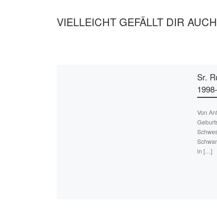
VIELLEICHT GEFÄLLT DIR AUCH
Sr. R
1998
Von An
Geburts
Schwes
Schwanb
in […]