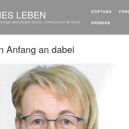
HES LEBEN
STIFTUNG
FÖR
lebendiger wird (Roger Schütz, Communauté de Taizé)
SPENDEN
on Anfang an dabei