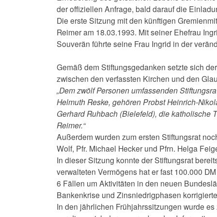
der offiziellen Anfrage, bald darauf die Einlad
Die erste Sitzung mit den künftigen Gremienmi
Reimer am 18.03.1993. Mit seiner Ehefrau Ingrid
Souverän führte seine Frau Ingrid in der ver
Gemäß dem Stiftungsgedanken setzte sich der 
zwischen den verfassten Kirchen und den Gla
„Dem zwölf Personen umfassenden Stiftungsrat 
Helmuth Reske, gehören Probst Heinrich-Nikol
Gerhard Ruhbach (Bielefeld), die katholische T
Reimer.“
Außerdem wurden zum ersten Stiftungsrat noch B
Wolf, Pfr. Michael Hecker und Pfrn. Helga Feig
In dieser Sitzung konnte der Stiftungsrat bere
verwalteten Vermögens hat er fast 100.000 DM 
6 Fällen um Aktivitäten in den neuen Bundeslän
Bankenkrise und Zinsniedrigphasen korrigierte
In den jährlichen Frühjahrssitzungen wurde es 