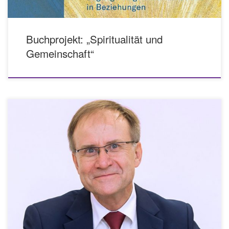
Buchprojekt: „Spiritualität und
Gemeinschaft“
Rückblick auf 10 Jahre Mitarbeit im Stiftungsrat der Stiftung Geistliches
Leben. Prof. Dr. Peter Zimmerling, Leipzig Bevor ich von den Gründen
spreche, warum ich im Stiftungsrat mitgewirkt habe, möchte ich zwei
Vorbemerkungen vorwegschicken, die den Anlass meiner Mitarbeit
beschreiben und in die Zeit vor der offiziellen Gründung der Stiftung vor […]