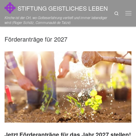
STIFTUNG GEISTLICHES LEBEN
Zum Inhalt springen
Search
Men
Kirche ist der Ort, wo Gotteserfahrung vertieft und immer lebendiger
wird (Roger Schütz, Communauté de Taizé)
Förderanträge für 2027
Jetzt Förderanträge für das Jahr 2027 stellen!