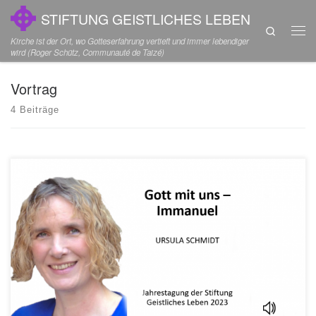
STIFTUNG GEISTLICHES LEBEN
Zum Inhalt springen
Search
Men
Kirche ist der Ort, wo Gotteserfahrung vertieft und immer lebendiger
wird (Roger Schütz, Communauté de Taizé)
Vortrag
4 Beiträge
Vortrag von Ursula Schmidt auf der Jahrestagung 2023 der Stiftung
Geistliches Leben ...