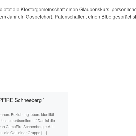
g bietet die Klostergemeinschaft einen Glaubenskurs, persönli
em Jahr ein Gospelchor), Patenschaften, einen Bibelgesprächsk
FiRE Schneeberg `
ennen. Beziehung leben. Identität
 Jesus repräsentieren.“ Das ist die
von CampFire Schneeberg e.V. in
m, die Gott einer Gruppe […]