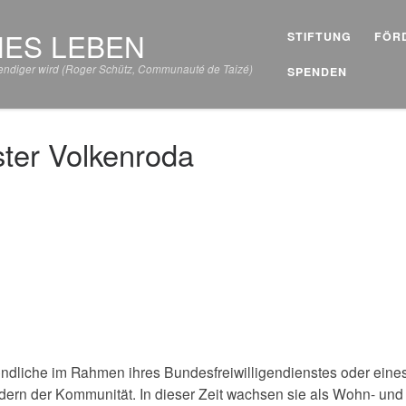
HES LEBEN
STIFTUNG
FÖR
lebendiger wird (Roger Schütz, Communauté de Taizé)
SPENDEN
ter Volkenroda
ndliche im Rahmen ihres Bundesfreiwilligendienstes oder eines 
dern der Kommunität. In dieser Zeit wachsen sie als Wohn- u